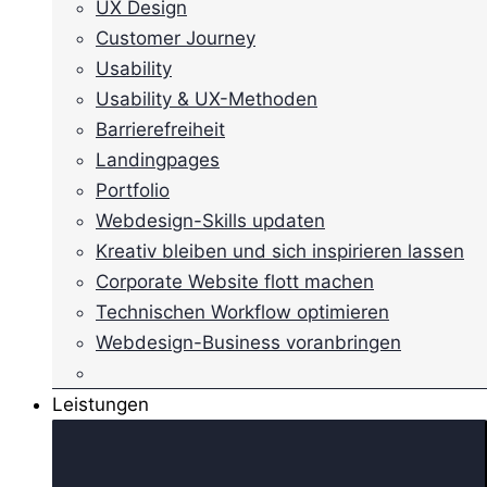
UX Design
Customer Journey
Usability
Usability & UX-Methoden
Barrierefreiheit
Landingpages
Portfolio
Webdesign-Skills updaten
Kreativ bleiben und sich inspirieren lassen
Corporate Website flott machen
Technischen Workflow optimieren
Webdesign-Business voranbringen
Leistungen