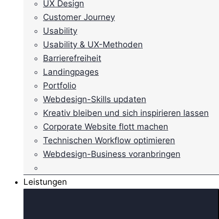
UX Design
Customer Journey
Usability
Usability & UX-Methoden
Barrierefreiheit
Landingpages
Portfolio
Webdesign-Skills updaten
Kreativ bleiben und sich inspirieren lassen
Corporate Website flott machen
Technischen Workflow optimieren
Webdesign-Business voranbringen
Leistungen