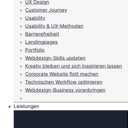
UX Design
Customer Journey
Usability
Usability & UX-Methoden
Barrierefreiheit
Landingpages
Portfolio
Webdesign-Skills updaten
Kreativ bleiben und sich inspirieren lassen
Corporate Website flott machen
Technischen Workflow optimieren
Webdesign-Business voranbringen
Leistungen