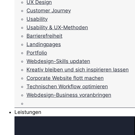
UX Design
Customer Journey
Usability
Usability & UX-Methoden
Barrierefreiheit
Landingpages
Portfolio
Webdesign-Skills updaten
Kreativ bleiben und sich inspirieren lassen
Corporate Website flott machen
Technischen Workflow optimieren
Webdesign-Business voranbringen
Leistungen