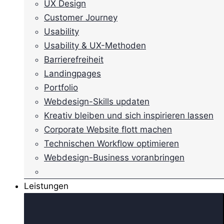
UX Design
Customer Journey
Usability
Usability & UX-Methoden
Barrierefreiheit
Landingpages
Portfolio
Webdesign-Skills updaten
Kreativ bleiben und sich inspirieren lassen
Corporate Website flott machen
Technischen Workflow optimieren
Webdesign-Business voranbringen
Leistungen