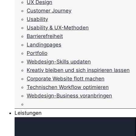
UX Design
Customer Journey
Usability
Usability & UX-Methoden
Barrierefreiheit
Landingpages
Portfolio
Webdesign-Skills updaten
Kreativ bleiben und sich inspirieren lassen
Corporate Website flott machen
Technischen Workflow optimieren
Webdesign-Business voranbringen
Leistungen